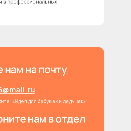
 в профессиональных
 нам на почту
6@mail.ru
жите: «Идея для бабушек и дедушек»
оните нам в отдел