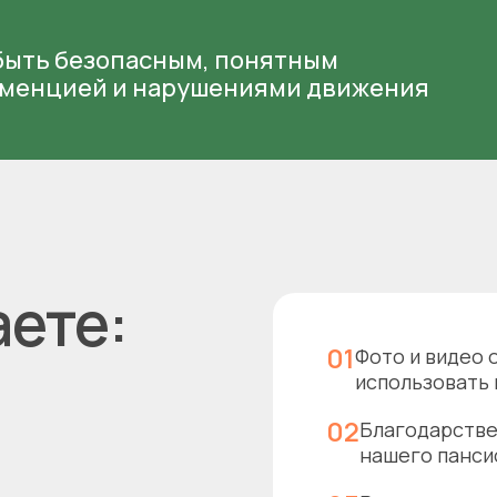
быть безопасным, понятным
деменцией и нарушениями движения
аете:
01
Фото и видео 
использовать 
02
Благодарстве
нашего панси