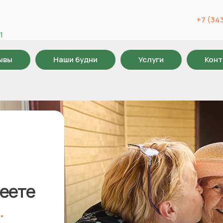
+7 (343
1
ывы
Наши будни
Услуги
Конт
меете
.