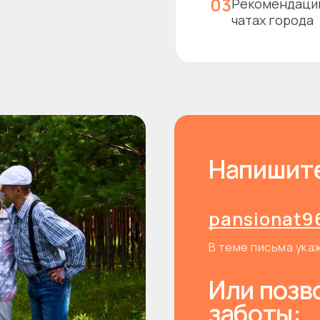
03
Рекомендации
чатах города
Напишите
pansionat9
В теме письма ука
Или позв
заботы: