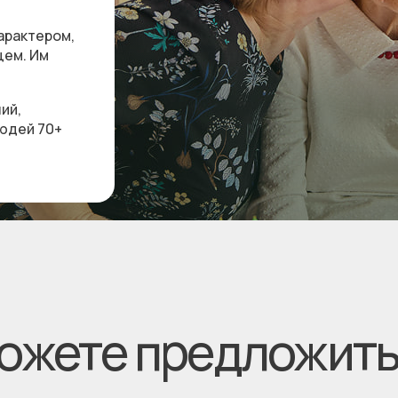
арактером,
цем. Им
ий,
юдей 70+
ожете предложить