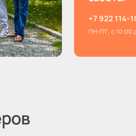
+7 922 114-1
ПН-ПТ, с 10:00 
я
еров